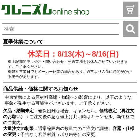
夏季休業について
休業日：8/13(木)～8/16(日)
※上記期間中，受注・問い合わせ・発送業務をお休みさせていただきま
す。ご了承ください。
※弊社営業日でもメーカー休業の場合があり、通常より入荷に時間がかか
る場合があります。
商品供給・価格に関するお知らせ
中東情勢による原材料高騰・物流への影響により、以下のような
事象が発生する可能性がございます。ご了承ください。
欠品・納期未定：
確保困難な場合、キャンセル。
価格改定（再注文
のお願い）：
ご注文後の急な値上げ判明時はキャンセル、新価格で
のご案内。
大量注文の制限：
通常範囲内の数量でのご注文に調整。
容器・仕様
の変更：
予告なく容器材質（ポリ缶等）の変更。