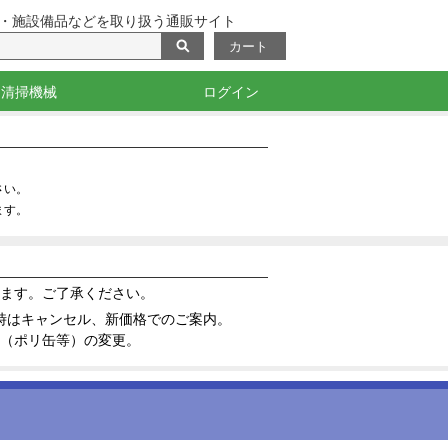
・施設備品などを取り扱う通販サイト
カート
清掃機械
ログイン
・目印
掃除機・バキューム
洗浄機
ポリッシャー
測定機器・光沢計
さい。
ます。
ます。ご了承ください。
時はキャンセル、新価格でのご案内。
（ポリ缶等）の変更。