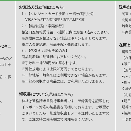
お支払方法
送料
(詳細はこちら)
(
1：【クレジットカード決済：一括/分割/リボ】
関東：
VISA/MASTER/DINERS/JCB/AMEX等
北海道
2：【銀行振込：常陽銀行】
離島
振込口座情報受信後、2週間以内にお振り込みください。
※商品
※期限内にお振込がない場合はキャンセルとなります。
※ご入金確認後、商品手配・発送致します。
在庫と
のセキュ
3：【代引き：現金決済のみ】
掲載
商品到着時に配達員にお支払いください。
【在
からのメ
※手数料一律330円が加算されます。
●即
com】を
※弊社規定により上限20万円までとなります。
【お
※一部地域・離島ではご利用できない場合があります。
●2
箱】に振
※一部のお取寄せ商品には、ご利用いただけません。
●輸
く場
領収書について
(詳細はこちら)
【お
弊社は適格請求書発行事業者です。登録番号を記載した
●期
い。
インボイス対応の納品書を同梱しております。ご希望が
延等
ございましたら、別途領収書もメール送付いたしますの
●納
界
で、ご注文時に備考欄にてお知らせください。
一切