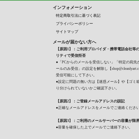
インフォメーション
特定商取引法に基づく表記
プライバシーポリシー
サイトマップ
メールが届かない方へ
【原因1】：ご利用プロバイダ・携帯電話会社等
リティで受信拒否
●「PCからのメールを受信しない」「特定の宛先
ールのみ受信」の設定を解除し【shop@cleanlyart.
受信可能にして下さい。
●設定に問題の無い方は【迷惑メール】や【ゴミ
り分けられていないかご確認下さい。
【原因2】：ご登録メールアドレスの誤記
●正確なメールアドレスをメールでご連絡くださ
【原因3】：ご利用のメールサーバーの容量が限
●容量を確保した上でメールでご連絡下さい。