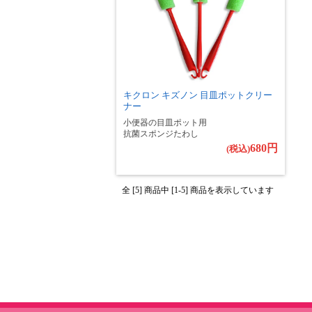
キクロン キズノン 目皿ポットクリー
ナー
小便器の目皿ポット用
抗菌スポンジたわし
680円
(税込)
全 [5] 商品中 [1-5] 商品を表示しています