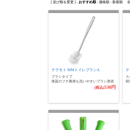
[ 並び順を変更 ] -
おすすめ順
-
価格順
-
新着順
全 
テラモト MMトイレブラシA
テ
ブラシタイプ
ス
便器のフチ裏側も洗いやすいブラシ形状
研
530円
(税込)