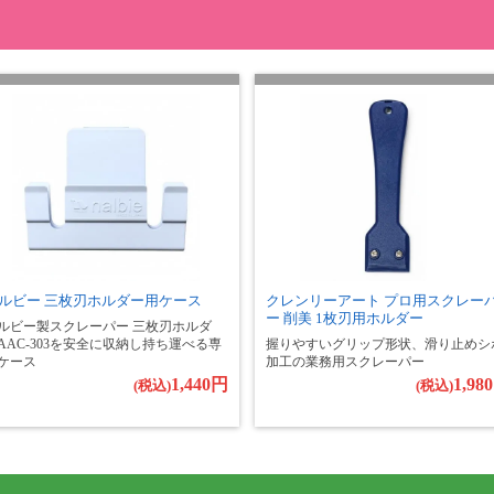
ルビー 三枚刃ホルダー用ケース
クレンリーアート プロ用スクレー
ー 削美 1枚刃用ホルダー
ルビー製スクレーパー 三枚刃ホルダ
AAC-303を安全に収納し持ち運べる専
握りやすいグリップ形状、滑り止めシ
ケース
加工の業務用スクレーパー
1,440円
1,98
(税込)
(税込)