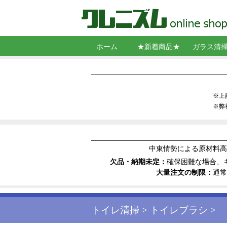
ホーム
★新着商品★
ガラス清
スクイジー
シャンプー
コンビスク
ガラス拭き
ポール
クリーニン
スクレーパ
窓清掃用角
バケット・
墜落制止用
洗剤・ウロ
コーティン
※上
※弊
中東情勢による原材料高
欠品・納期未定：
確保困難な場合、
大量注文の制限：
通常
トイレ清掃
トイレブラシ