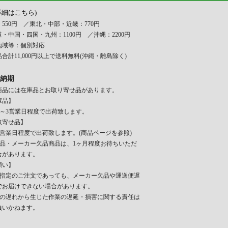
詳細はこちら)
550円 ／東北・中部・近畿：770円
・中国・四国・九州：1100円 ／沖縄：2200円
地域等：個別対応
合計11,000円以上で送料無料(沖縄・離島除く)
納期
商品には在庫品とお取り寄せ品があります。
庫品】
日～3営業日程度で出荷致します。
取寄せ品】
～7営業日程度で出荷致します。(商品ページを参照)
入品・メーカー欠品商品は、1ヶ月程度お待ちいただ
合があります。
願い】
日指定のご注文であっても、メーカー欠品や運送便遅
でお届けできない場合があります。
期の遅れから生じた作業の遅延・損害に関する責任は
負いかねます。