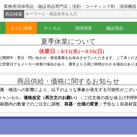
業務用清掃用品・施設用品専門店｜洗剤・コーティング剤・清掃機器
商品検索
掃
トイレ清掃
ケミカル
清掃用具
施設用品
（ウォッシャー）
イジー
グキット
ー・サッシのみ
バケツ
腰袋・ベルト
器具
コ落とし
グ剤・殺虫剤
トイレブラシ
角バケツ
トイレ用洗剤・尿石防止剤
トイレ用コーティング剤
黒すじ・水あか落とし
ラバーカップ（すっぽん）
ペーパー類
ワックス
光沢復元剤・硬化剤
洗剤
落書き・糊・ガム落とし
除菌洗剤・消臭剤
はくり剤
溶剤(アルコール・シンナー)
サビ取り・研磨剤
コーティング剤
液体固化剤
スキンケア・ハンドソープ
ほうき・ちり取り
ダスター・化学モップ
隅こすり・床清掃ブラシ
ドライヤー(かっぱき)・水取り
水拭きモップ・モップ絞り
ワックスモップ・タンク
ハンドル・柄
刷毛・ホコリ払い
スポンジ・たわし・クロス
スクレーパー・ナイフ・皮スキ
スプレー・ボトル
バケツ・ホース
台車・缶キャリー
テープ・シール
保護具(手袋・マスク等)
カート・トラッシュ
ポリ袋・ゴミ袋
フロアサイン・看板
脚立関連品
浄水器
夏季休業について
休業日：8/13(水)～8/16(日)
記期間中，受注・問い合わせ・発送業務をお休みさせていただきます。ご了承くだ
社営業日でもメーカー休業の場合があり、通常より入荷に時間がかかる場合があり
商品供給・価格に関するお知らせ
騰・物流への影響により、以下のような事象が発生する可能性がござい
キャンセル。
価格改定（再注文のお願い）：
ご注文後の急な値上げ判明
範囲内の数量でのご注文に調整。
容器・仕様の変更：
予告なく容器材質