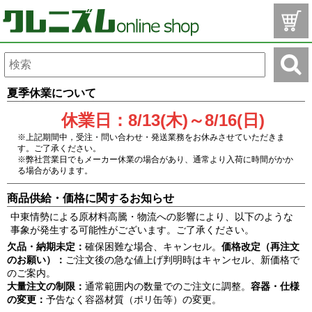
夏季休業について
休業日：8/13(木)～8/16(日)
※上記期間中，受注・問い合わせ・発送業務をお休みさせていただきま
す。ご了承ください。
※弊社営業日でもメーカー休業の場合があり、通常より入荷に時間がかか
る場合があります。
商品供給・価格に関するお知らせ
中東情勢による原材料高騰・物流への影響により、以下のような
事象が発生する可能性がございます。ご了承ください。
欠品・納期未定：
確保困難な場合、キャンセル。
価格改定（再注文
のお願い）：
ご注文後の急な値上げ判明時はキャンセル、新価格で
のご案内。
大量注文の制限：
通常範囲内の数量でのご注文に調整。
容器・仕様
の変更：
予告なく容器材質（ポリ缶等）の変更。