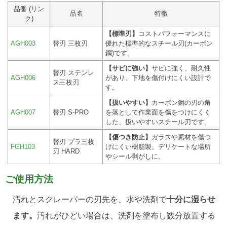
品番 (リン
品名
特徴
ク)
【標準刃】
コストパフォーマンスに
AGH003
替刃 三枚刃
優れた標準的なスチール刃(カーボン
鋼)です。
【サビに強い】
サビに強く、耐久性
替刃 ステンレ
AGH006
があり、下地を傷付けにくい設計で
ス三枚刃
す。
【扱いやすい】
カーボン鋼の刃の角
AGH007
替刃 S-PRO
を落として作業面を傷をつけにくく
した、扱いやすいスチール刃です。
【傷つき防止】
ガラスや素材を傷つ
替刃 プラ三枚
FGH103
けにくい樹脂製。デリケートな場所
刃 HARD
やシール剥がしに。
ご使用方法
汚れとスクレーパーの刃先を、水や洗剤で
十分に湿らせ
ます。
汚れがひどい場合は、洗剤を塗布し数分放置する