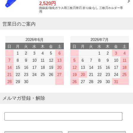
2,520円
熱線反/強化ガラス用三枚刃替刃 折り線:なし 三枚刃ホルダー専
用
営業日のご案内
2026年6月
2026年7月
日
月
火
水
木
金
土
日
月
火
水
木
金
土
1
2
3
4
5
6
1
2
3
4
7
8
9
10
11
12
13
5
6
7
8
9
10
11
14
15
16
17
18
19
20
12
13
14
15
16
17
18
21
22
23
24
25
26
27
19
20
21
22
23
24
25
28
29
30
26
27
28
29
30
31
メルマガ登録・解除