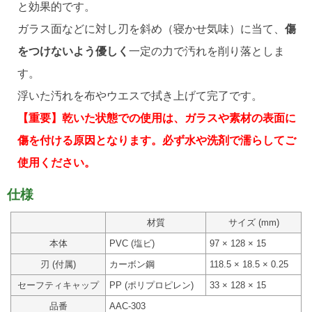
と効果的です。
ガラス面などに対し刃を斜め（寝かせ気味）に当て、
傷
をつけないよう優しく
一定の力で汚れを削り落としま
す。
浮いた汚れを布やウエスで拭き上げて完了です。
【重要】
乾いた状態での使用は、ガラスや素材の表面に
傷を付ける原因となります。必ず水や洗剤で濡らしてご
使用ください。
仕様
材質
サイズ (mm)
本体
PVC (塩ビ)
97 × 128 × 15
刃 (付属)
カーボン鋼
118.5 × 18.5 × 0.25
セーフティキャップ
PP (ポリプロピレン)
33 × 128 × 15
品番
AAC-303