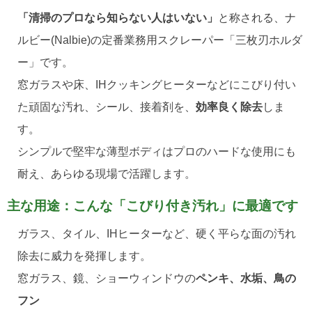
「清掃のプロなら知らない人はいない」
と称される、ナ
ルビー(Nalbie)の定番業務用スクレーパー「三枚刃ホルダ
ー」です。
窓ガラスや床、IHクッキングヒーターなどにこびり付い
た頑固な汚れ、シール、接着剤を、
効率良く除去
しま
す。
シンプルで堅牢な薄型ボディはプロのハードな使用にも
耐え、あらゆる現場で活躍します。
主な用途：こんな「こびり付き汚れ」に最適です
ガラス、タイル、IHヒーターなど、硬く平らな面の汚れ
除去に威力を発揮します。
窓ガラス、鏡、ショーウィンドウの
ペンキ、水垢、鳥の
フン