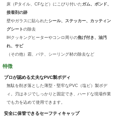
床（Pタイル、CFなど）にこびり付いた
ガム、ボンド、
接着剤の跡
壁やガラスに貼られた
シール、ステッカー、カッティン
グシート
の除去
IHクッキングヒーターやコンロ周りの
焦げ付き、油汚
れ、サビ
（その他）霜、パテ、シーリング材の除去など
特徴
プロが認める丈夫なPVC製ボディ
無駄を削ぎ落とした薄型・堅牢なPVC（塩ビ）製ボデ
ィ。刃はネジでしっかりと固定でき、ハードな現場作業
でも力を込めて使用できます。
安全に保管できるセーフティキャップ