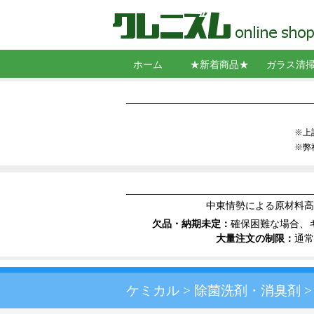
ホーム
★新着商品★
ガラス清
スクイジー
シャンプー
コンビスク
ガラス拭き
ポール
クリーニン
スクレーパ
窓清掃用角
バケット・
墜落制止用
洗剤・ウロ
コーティン
※上
※弊
中東情勢による原材料高
欠品・納期未定：
確保困難な場合、
大量注文の制限：
通常
ケミカル
除菌洗剤・消臭剤