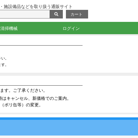
・施設備品などを取り扱う通販サイト
カート
清掃機械
ログイン
・目印
掃除機・バキューム
洗浄機
ポリッシャー
測定機器・光沢計
さい。
ます。
ます。ご了承ください。
時はキャンセル、新価格でのご案内。
（ポリ缶等）の変更。