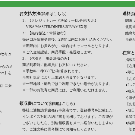
お支払方法
送料
(詳細はこちら)
(
1：【クレジットカード決済：一括/分割/リボ】
関東：
VISA/MASTER/DINERS/JCB/AMEX等
北海道
2：【銀行振込：常陽銀行】
離島
振込口座情報受信後、2週間以内にお振り込みください。
※商品
※期限内にお振込がない場合はキャンセルとなります。
※ご入金確認後、商品手配・発送致します。
在庫と
のセキュ
3：【代引き：現金決済のみ】
掲載
商品到着時に配達員にお支払いください。
【在
からのメ
※手数料一律330円が加算されます。
●即
com】を
※弊社規定により上限20万円までとなります。
【お
※一部地域・離島ではご利用できない場合があります。
●2
箱】に振
※一部のお取寄せ商品には、ご利用いただけません。
●輸
く場
領収書について
(詳細はこちら)
【お
弊社は適格請求書発行事業者です。登録番号を記載した
●期
い。
インボイス対応の納品書を同梱しております。ご希望が
延等
ございましたら、別途領収書もメール送付いたしますの
●納
界
で、ご注文時に備考欄にてお知らせください。
一切