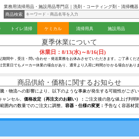
業務用清掃用品・施設用品専門店｜洗剤・コーティング剤・清掃機器
商品検索
掃
トイレ清掃
ケミカル
清掃用具
施設用品
（ウォッシャー）
イジー
グキット
ー・サッシのみ
バケツ
腰袋・ベルト
器具
コ落とし
グ剤・殺虫剤
トイレブラシ
角バケツ
トイレ用洗剤・尿石防止剤
トイレ用コーティング剤
黒すじ・水あか落とし
ラバーカップ（すっぽん）
ペーパー類
ワックス
光沢復元剤・硬化剤
洗剤
落書き・糊・ガム落とし
除菌洗剤・消臭剤
はくり剤
溶剤(アルコール・シンナー)
サビ取り・研磨剤
コーティング剤
液体固化剤
スキンケア・ハンドソープ
ほうき・ちり取り
ダスター・化学モップ
隅こすり・床清掃ブラシ
ドライヤー(かっぱき)・水取り
水拭きモップ・モップ絞り
ワックスモップ・タンク
ハンドル・柄
刷毛・ホコリ払い
スポンジ・たわし・クロス
スクレーパー・ナイフ・皮スキ
スプレー・ボトル
バケツ・ホース
台車・缶キャリー
テープ・シール
保護具(手袋・マスク等)
カート・トラッシュ
ポリ袋・ゴミ袋
フロアサイン・看板
脚立関連品
浄水器
夏季休業について
休業日：8/13(水)～8/16(日)
記期間中，受注・問い合わせ・発送業務をお休みさせていただきます。ご了承くだ
社営業日でもメーカー休業の場合があり、通常より入荷に時間がかかる場合があり
商品供給・価格に関するお知らせ
騰・物流への影響により、以下のような事象が発生する可能性がござい
キャンセル。
価格改定（再注文のお願い）：
ご注文後の急な値上げ判明
範囲内の数量でのご注文に調整。
容器・仕様の変更：
予告なく容器材質