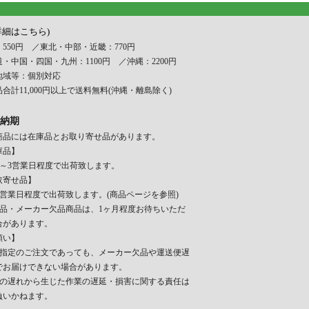
詳細はこちら)
550円 ／東北・中部・近畿：770円
・中国・四国・九州：1100円 ／沖縄：2200円
地域等：個別対応
合計11,000円以上で送料無料(沖縄・離島除く)
納期
商品には在庫品とお取り寄せ品があります。
庫品】
日～3営業日程度で出荷致します。
取寄せ品】
～7営業日程度で出荷致します。(商品ページを参照)
入品・メーカー欠品商品は、1ヶ月程度お待ちいただ
合があります。
願い】
日指定のご注文であっても、メーカー欠品や運送便遅
でお届けできない場合があります。
期の遅れから生じた作業の遅延・損害に関する責任は
負いかねます。