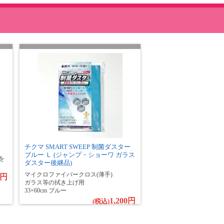
チクマ SMART SWEEP 制菌ダスター
ブルー Ｌ (ジャンプ・ショーワ ガラス
を
ダスター後継品)
マイクロファイバークロス(薄手)
0円
ガラス等の拭き上げ用
33×60cm ブルー
1,200円
(税込)