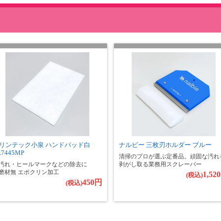
リンテック小泉 ハンドパッド白
ナルビー 三枚刃ホルダー ブルー
L7445MP
清掃のプロが選ぶ定番品。頑固な汚れ
汚れ・ヒールマークなどの除去に
剥がし取る業務用スクレーパー
磨材無 エポクリン加工
1,52
(税込)
450円
(税込)