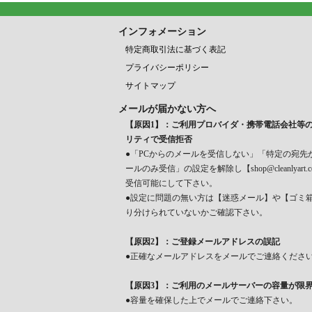
インフォメーション
特定商取引法に基づく表記
プライバシーポリシー
サイトマップ
メールが届かない方へ
【原因1】：ご利用プロバイダ・携帯電話会社等
リティで受信拒否
●「PCからのメールを受信しない」「特定の宛先
ールのみ受信」の設定を解除し【shop@cleanlyart.
受信可能にして下さい。
●設定に問題の無い方は【迷惑メール】や【ゴミ
り分けられていないかご確認下さい。
【原因2】：ご登録メールアドレスの誤記
●正確なメールアドレスをメールでご連絡くださ
【原因3】：ご利用のメールサーバーの容量が限
●容量を確保した上でメールでご連絡下さい。