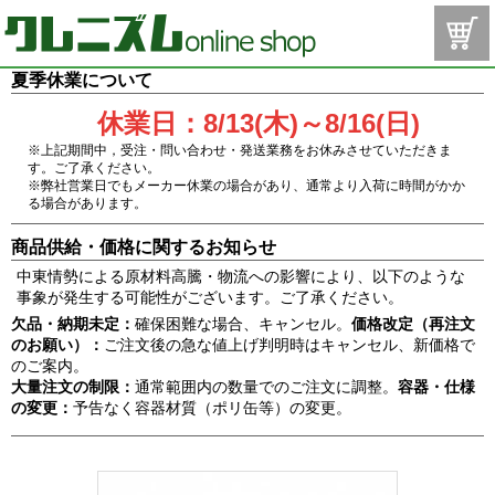
夏季休業について
休業日：8/13(木)～8/16(日)
※上記期間中，受注・問い合わせ・発送業務をお休みさせていただきま
す。ご了承ください。
※弊社営業日でもメーカー休業の場合があり、通常より入荷に時間がかか
る場合があります。
商品供給・価格に関するお知らせ
中東情勢による原材料高騰・物流への影響により、以下のような
事象が発生する可能性がございます。ご了承ください。
欠品・納期未定：
確保困難な場合、キャンセル。
価格改定（再注文
のお願い）：
ご注文後の急な値上げ判明時はキャンセル、新価格で
のご案内。
大量注文の制限：
通常範囲内の数量でのご注文に調整。
容器・仕様
の変更：
予告なく容器材質（ポリ缶等）の変更。