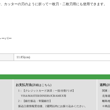
ますので、カッターの刃のように折って一枚刃・二枚刃用にも使用できます。
レーパー
11.85(cm)
お支払方法
送料
(詳細はこちら)
(
1：【クレジットカード決済：一括/分割/リボ】
関東：
VISA/MASTER/DINERS/JCB/AMEX等
北海道
2：【銀行振込：常陽銀行】
離島
振込口座情報受信後、2週間以内にお振り込みください。
※商品