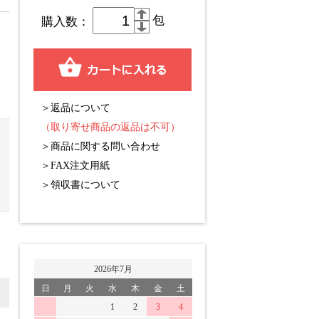
包
購入数：
＞返品について
（取り寄せ商品の返品は不可）
＞商品に関する問い合わせ
＞FAX注文用紙
＞領収書について
2026年7月
日
月
火
水
木
金
土
1
2
3
4