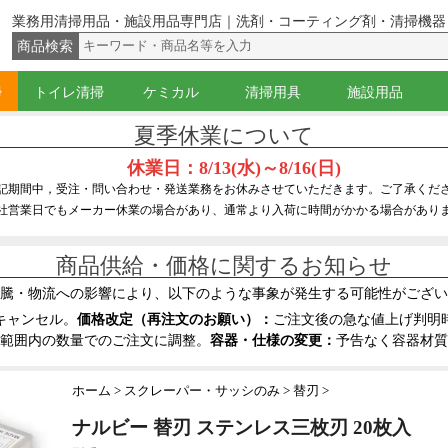
業務用清掃用品・施設用品専門店｜洗剤・コーティング剤・清掃機器
商品検索
掃
トイレ清掃
ケミカル
清掃用具
施設用品
（ウォッシャー）
イジー
グキット
ー・サッシのみ
バケツ
腰袋・ベルト
器具
コ落とし
グ剤・殺虫剤
トイレブラシ
角バケツ
トイレ用洗剤・尿石防止剤
トイレ用コーティング剤
黒すじ・水あか落とし
ラバーカップ（すっぽん）
ペーパー類
ワックス
光沢復元剤・硬化剤
洗剤
落書き・糊・ガム落とし
除菌洗剤・消臭剤
はくり剤
溶剤(アルコール・シンナー)
サビ取り・研磨剤
コーティング剤
液体固化剤
スキンケア・ハンドソープ
ほうき・ちり取り
ダスター・化学モップ
隅こすり・床清掃ブラシ
ドライヤー(かっぱき)・水取り
水拭きモップ・モップ絞り
ワックスモップ・タンク
ハンドル・柄
刷毛・ホコリ払い
スポンジ・たわし・クロス
スクレーパー・ナイフ・皮スキ
スプレー・ボトル
バケツ・ホース
台車・缶キャリー
テープ・シール
保護具(手袋・マスク等)
カート・トラッシュ
ポリ袋・ゴミ袋
フロアサイン・看板
脚立関連品
浄水器
夏季休業について
休業日：8/13(水)～8/16(日)
記期間中，受注・問い合わせ・発送業務をお休みさせていただきます。ご了承くだ
社営業日でもメーカー休業の場合があり、通常より入荷に時間がかかる場合があり
商品供給・価格に関するお知らせ
騰・物流への影響により、以下のような事象が発生する可能性がござい
キャンセル。
価格改定（再注文のお願い）：
ご注文後の急な値上げ判明
範囲内の数量でのご注文に調整。
容器・仕様の変更：
予告なく容器材質
ホーム
スクレーパー・サッシのみ
替刃
ナルビー 替刃 ステンレス三枚刃 20枚入