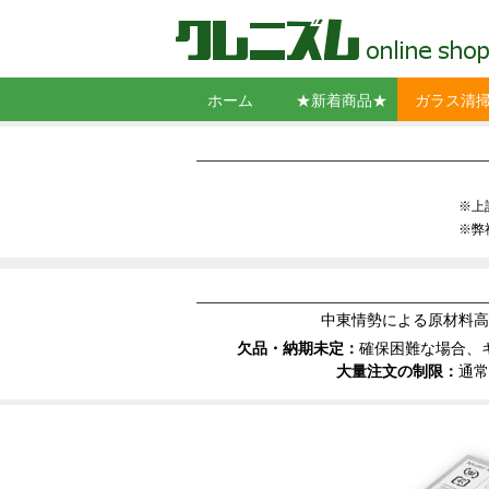
ホーム
★新着商品★
ガラス清
スクイジー
シャンプー
コンビスク
ガラス拭き
ポール
クリーニン
スクレーパ
窓清掃用角
バケット・
墜落制止用
洗剤・ウロ
コーティン
※上
※弊
中東情勢による原材料高
欠品・納期未定：
確保困難な場合、
大量注文の制限：
通常