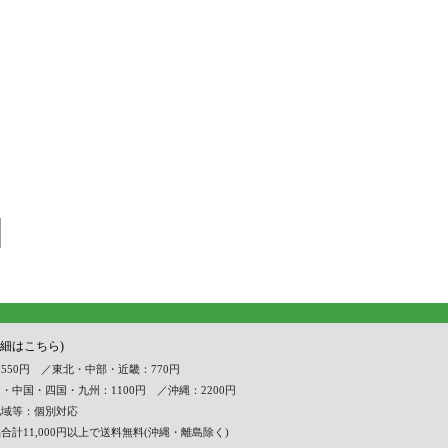
詳細はこちら)
550円 ／東北・中部・近畿：770円
・中国・四国・九州：1100円 ／沖縄：2200円
地域等：個別対応
合計11,000円以上で送料無料(沖縄・離島除く)