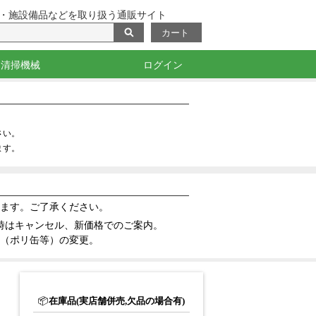
・施設備品などを取り扱う通販サイト
カート
清掃機械
ログイン
・目印
掃除機・バキューム
洗浄機
ポリッシャー
測定機器・光沢計
さい。
ます。
ます。ご了承ください。
時はキャンセル、新価格でのご案内。
（ポリ缶等）の変更。
📦
在庫品(実店舗併売,欠品の場合有)