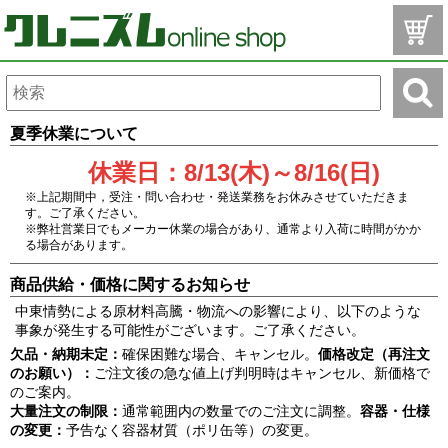
夏季休業について
休業日：8/13(木)～8/16(日)
※上記期間中，受注・問い合わせ・発送業務をお休みさせていただきま
す。ご了承ください。
※弊社営業日でもメーカー休業の場合があり、通常より入荷に時間がかか
る場合があります。
商品供給・価格に関するお知らせ
中東情勢による原材料高騰・物流への影響により、以下のような
事象が発生する可能性がございます。ご了承ください。
欠品・納期未定：
確保困難な場合、キャンセル。
価格改定（再注文
のお願い）：
ご注文後の急な値上げ判明時はキャンセル、新価格で
のご案内。
大量注文の制限：
通常範囲内の数量でのご注文に調整。
容器・仕様
の変更：
予告なく容器材質（ポリ缶等）の変更。