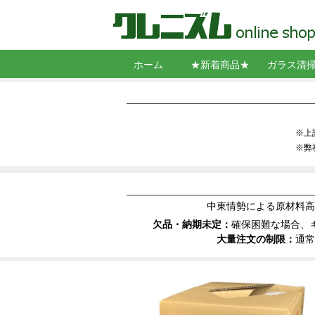
ホーム
★新着商品★
ガラス清
スクイジー
シャンプー
コンビスク
ガラス拭き
ポール
クリーニン
スクレーパ
窓清掃用角
バケット・
墜落制止用
洗剤・ウロ
コーティン
※上
※弊
中東情勢による原材料高
欠品・納期未定：
確保困難な場合、
大量注文の制限：
通常