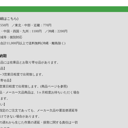
詳細はこちら)
550円 ／東北・中部・近畿：770円
・中国・四国・九州：1100円 ／沖縄：2200円
地域等：個別対応
合計11,000円以上で送料無料(沖縄・離島除く)
納期
商品には在庫品とお取り寄せ品があります。
庫品】
～3営業日程度で出荷致します。
取寄せ品】
7営業日程度で出荷致します。(商品ページを参照)
入品・メーカー欠品商品は、1ヶ月程度お待ちいただく場合
ります。
願い】
日指定のご注文であっても、メーカー欠品や運送便遅延等
届けできない場合があります。
期の遅れから生じた作業の遅延・損害に関する責任は一切