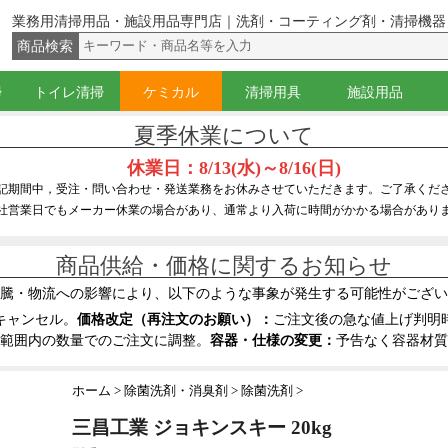
業務用清掃用品・施設用品専門店｜洗剤・コーティング剤・清掃機器
商品検索
掃
トイレ清掃
ケミカル
清掃用具
施設用品
（ウォッシャー）
イジー
グキット
ー・サッシのみ
バケツ
腰袋・ベルト
器具
コ落とし
グ剤・殺虫剤
トイレブラシ
角バケツ
トイレ用洗剤・尿石防止剤
トイレ用コーティング剤
黒すじ・水あか落とし
ラバーカップ（すっぽん）
ペーパー類
ワックス
光沢復元剤・硬化剤
洗剤
落書き・糊・ガム落とし
除菌洗剤・消臭剤
はくり剤
溶剤(アルコール・シンナー)
サビ取り・研磨剤
コーティング剤
液体固化剤
スキンケア・ハンドソープ
ほうき・ちり取り
ダスター・化学モップ
隅こすり・床清掃ブラシ
ドライヤー(かっぱき)・水取り
水拭きモップ・モップ絞り
ワックスモップ・タンク
ハンドル・柄
刷毛・ホコリ払い
スポンジ・たわし・クロス
スクレーパー・ナイフ・皮スキ
スプレー・ボトル
バケツ・ホース
台車・缶キャリー
テープ・シール
保護具(手袋・マスク等)
カート・トラッシュ
ポリ袋・ゴミ袋
フロアサイン・看板
脚立関連品
浄水器
夏季休業について
休業日：8/13(水)～8/16(日)
記期間中，受注・問い合わせ・発送業務をお休みさせていただきます。ご了承くだ
社営業日でもメーカー休業の場合があり、通常より入荷に時間がかかる場合があり
商品供給・価格に関するお知らせ
騰・物流への影響により、以下のような事象が発生する可能性がござい
キャンセル。
価格改定（再注文のお願い）：
ご注文後の急な値上げ判明
範囲内の数量でのご注文に調整。
容器・仕様の変更：
予告なく容器材質
ホーム
除菌洗剤・消臭剤
除菌洗剤
三昌工業 ジョキンスキー 20kg