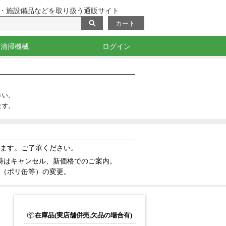
・施設備品などを取り扱う通販サイト
カート
清掃機械
ログイン
・目印
掃除機・バキューム
洗浄機
ポリッシャー
測定機器・光沢計
さい。
ます。
ます。ご了承ください。
時はキャンセル、新価格でのご案内。
（ポリ缶等）の変更。
📦
在庫品(実店舗併売,欠品の場合有)