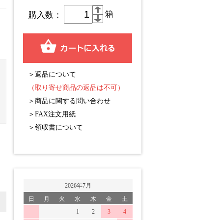
箱
購入数：
＞返品について
（取り寄せ商品の返品は不可）
＞商品に関する問い合わせ
＞FAX注文用紙
＞領収書について
2026年7月
日
月
火
水
木
金
土
1
2
3
4