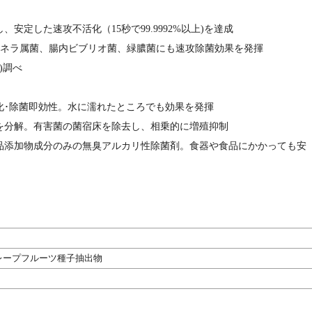
安定した速攻不活化（15秒で99.9992%以上)を達成
ルモネラ属菌、腸内ビブリオ菌、緑膿菌にも速攻除菌効果を発揮
)調べ
化･除菌即効性。水に濡れたところでも効果を発揮
を分解。有害菌の菌宿床を除去し、相乗的に増殖抑制
品添加物成分のみの無臭アルカリ性除菌剤。食器や食品にかかっても安
レープフルーツ種子抽出物