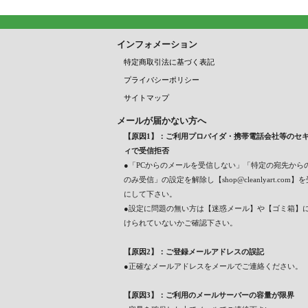
インフォメーション
特定商取引法に基づく表記
プライバシーポリシー
サイトマップ
メールが届かない方へ
【原因1】：ご利用プロバイダ・携帯電話会社等のセ
ィで受信拒否
●「PCからのメールを受信しない」「特定の宛先から
のみ受信」の設定を解除し【shop@cleanlyart.com
にして下さい。
●設定に問題の無い方は【迷惑メール】や【ゴミ箱】
けられていないかご確認下さい。
【原因2】：ご登録メールアドレスの誤記
●正確なメールアドレスをメールでご連絡ください。
【原因3】：ご利用のメールサーバーの容量が限界