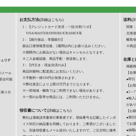
お支払方法
送料
(詳細はこちら)
(
1：【クレジットカード決済：一括/分割/リボ】
関東：
VISA/MASTER/DINERS/JCB/AMEX等
北海道
2：【銀行振込：常陽銀行】
離島
振込口座情報受信後、2週間以内にお振り込みください。
※商品
※期限内にお振込がない場合はキャンセルとなります。
※ご入金確認後、商品手配・発送致します。
在庫と
キュリテ
3：【代引き：現金決済のみ】
掲載
商品到着時に配達員にお支払いください。
【在
のメール
※手数料一律330円が加算されます。
●即日
】を受信可能
※弊社規定により上限20万円までとなります。
【お
※一部地域・離島ではご利用できない場合があります。
●2～
に振り分
※一部のお取寄せ商品には、ご利用いただけません。
●輸
があ
領収書について
(詳細はこちら)
【お
●期
弊社は適格請求書発行事業者です。登録番号を記載したインボ
でお
イス対応の納品書を同梱しております。ご希望がございました
●納
ら、別途領収書もメール送付いたしますので、ご注文時に備考