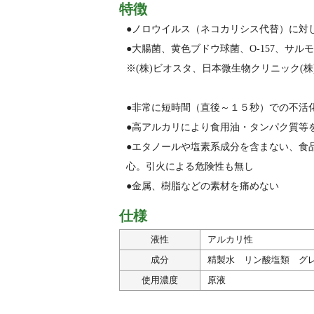
特徴
●ノロウイルス（ネコカリシス代替）に対し、
●大腸菌、黄色ブドウ球菌、O-157、サ
※(株)ビオスタ、日本微生物クリニック(株
●非常に短時間（直後～１５秒）での不活
●高アルカリにより食用油・タンパク質等
●エタノールや塩素系成分を含まない、食
心。引火による危険性も無し
●金属、樹脂などの素材を痛めない
仕様
液性
アルカリ性
成分
精製水 リン酸塩類 グ
使用濃度
原液