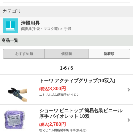
カテゴリー
清掃用具
保護具(手袋・マスク等) ＞ 手袋
商品一覧
おすすめ順
価格順
新着順
1-6 / 6
トーワ アクティブグリップ(10双入)
3,300円
(税込)
ニトリルゴム(裏編手)ナイロン
ショーワ ビニトップ 簡易包装ビニール
厚手 バイオレット 10双
2,780円
(税込)
塩化ビニル樹脂製手袋 厚手(裏毛付)