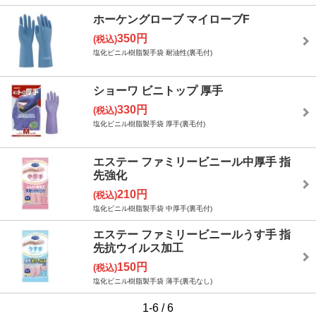
ホーケングローブ マイローブF
350円
(税込)
塩化ビニル樹脂製手袋 耐油性(裏毛付)
ショーワ ビニトップ 厚手
330円
(税込)
塩化ビニル樹脂製手袋 厚手(裏毛付)
エステー ファミリービニール中厚手 指
先強化
210円
(税込)
塩化ビニル樹脂製手袋 中厚手(裏毛付)
エステー ファミリービニールうす手 指
先抗ウイルス加工
150円
(税込)
塩化ビニル樹脂製手袋 薄手(裏毛なし)
1-6 / 6