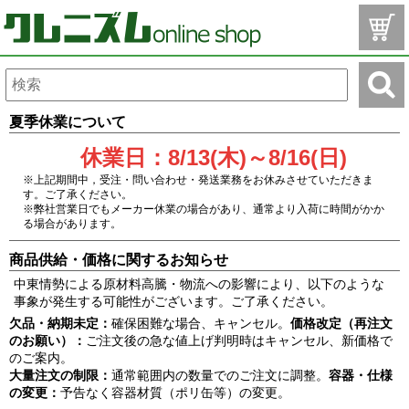
夏季休業について
休業日：8/13(木)～8/16(日)
※上記期間中，受注・問い合わせ・発送業務をお休みさせていただきま
す。ご了承ください。
※弊社営業日でもメーカー休業の場合があり、通常より入荷に時間がかか
る場合があります。
商品供給・価格に関するお知らせ
中東情勢による原材料高騰・物流への影響により、以下のような
事象が発生する可能性がございます。ご了承ください。
欠品・納期未定：
確保困難な場合、キャンセル。
価格改定（再注文
のお願い）：
ご注文後の急な値上げ判明時はキャンセル、新価格で
のご案内。
大量注文の制限：
通常範囲内の数量でのご注文に調整。
容器・仕様
の変更：
予告なく容器材質（ポリ缶等）の変更。