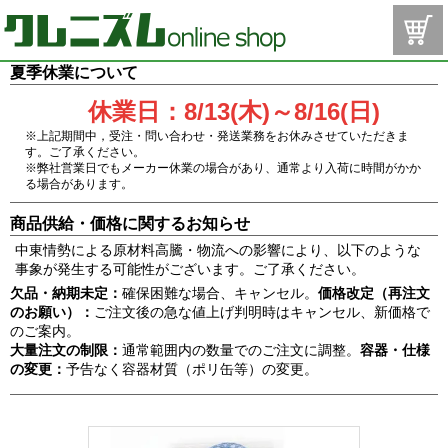
夏季休業について
休業日：8/13(木)～8/16(日)
※上記期間中，受注・問い合わせ・発送業務をお休みさせていただきま
す。ご了承ください。
※弊社営業日でもメーカー休業の場合があり、通常より入荷に時間がかか
る場合があります。
商品供給・価格に関するお知らせ
中東情勢による原材料高騰・物流への影響により、以下のような
事象が発生する可能性がございます。ご了承ください。
欠品・納期未定：
確保困難な場合、キャンセル。
価格改定（再注文
のお願い）：
ご注文後の急な値上げ判明時はキャンセル、新価格で
のご案内。
大量注文の制限：
通常範囲内の数量でのご注文に調整。
容器・仕様
の変更：
予告なく容器材質（ポリ缶等）の変更。