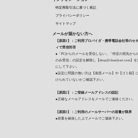
特定商取引法に基づく表記
プライバシーポリシー
サイトマップ
メールが届かない方へ
【原因1】：ご利用プロバイダ・携帯電話会社等のセ
ィで受信拒否
●「PCからのメールを受信しない」「特定の宛先から
のみ受信」の設定を解除し【shop@cleanlyart.com
にして下さい。
●設定に問題の無い方は【迷惑メール】や【ゴミ箱】
けられていないかご確認下さい。
【原因2】：ご登録メールアドレスの誤記
●正確なメールアドレスをメールでご連絡ください。
【原因3】：ご利用のメールサーバーの容量が限界
●容量を確保した上でメールでご連絡下さい。