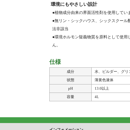
環境にもやさしい設計
●植物成分由来の界面活性剤を使用してい
●無リン・シックハウス、シックスクール配
法非該当
●環境ホルモン疑義物質を原料として使用
ん。
仕様
成分
水、ビルダー、グリ
状態
薄黄色液体
pH
13.0以上
容量
4L
インフォメーション