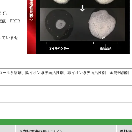
ます。
慮・PRTR
していませ
コール系溶剤、陰イオン系界面活性剤、非イオン系界面活性剤、金属封鎖剤
お支払方法
送料
(詳細はこちら)
(