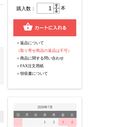
本
購入数：
＞返品について
（取り寄せ商品の返品は不可）
＞商品に関する問い合わせ
＞FAX注文用紙
＞領収書について
2026年7月
日
月
火
水
木
金
土
1
2
3
4