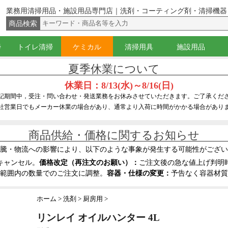
業務用清掃用品・施設用品専門店｜洗剤・コーティング剤・清掃機器
商品検索
掃
トイレ清掃
ケミカル
清掃用具
施設用品
（ウォッシャー）
イジー
グキット
ー・サッシのみ
バケツ
腰袋・ベルト
器具
コ落とし
グ剤・殺虫剤
トイレブラシ
角バケツ
トイレ用洗剤・尿石防止剤
トイレ用コーティング剤
黒すじ・水あか落とし
ラバーカップ（すっぽん）
ペーパー類
ワックス
光沢復元剤・硬化剤
洗剤
落書き・糊・ガム落とし
除菌洗剤・消臭剤
はくり剤
溶剤(アルコール・シンナー)
サビ取り・研磨剤
コーティング剤
液体固化剤
スキンケア・ハンドソープ
ほうき・ちり取り
ダスター・化学モップ
隅こすり・床清掃ブラシ
ドライヤー(かっぱき)・水取り
水拭きモップ・モップ絞り
ワックスモップ・タンク
ハンドル・柄
刷毛・ホコリ払い
スポンジ・たわし・クロス
スクレーパー・ナイフ・皮スキ
スプレー・ボトル
バケツ・ホース
台車・缶キャリー
テープ・シール
保護具(手袋・マスク等)
カート・トラッシュ
ポリ袋・ゴミ袋
フロアサイン・看板
脚立関連品
浄水器
夏季休業について
休業日：8/13(水)～8/16(日)
記期間中，受注・問い合わせ・発送業務をお休みさせていただきます。ご了承くだ
社営業日でもメーカー休業の場合があり、通常より入荷に時間がかかる場合があり
商品供給・価格に関するお知らせ
騰・物流への影響により、以下のような事象が発生する可能性がござい
キャンセル。
価格改定（再注文のお願い）：
ご注文後の急な値上げ判明
範囲内の数量でのご注文に調整。
容器・仕様の変更：
予告なく容器材質
ホーム
洗剤
厨房用
リンレイ オイルハンター 4L