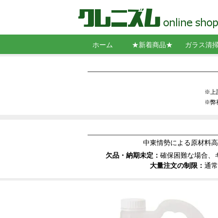
ホーム
★新着商品★
ガラス清
スクイジー
シャンプー
コンビスク
ガラス拭き
ポール
クリーニン
スクレーパ
窓清掃用角
バケット・
墜落制止用
洗剤・ウロ
コーティン
※上
※弊
中東情勢による原材料高
欠品・納期未定：
確保困難な場合、
大量注文の制限：
通常