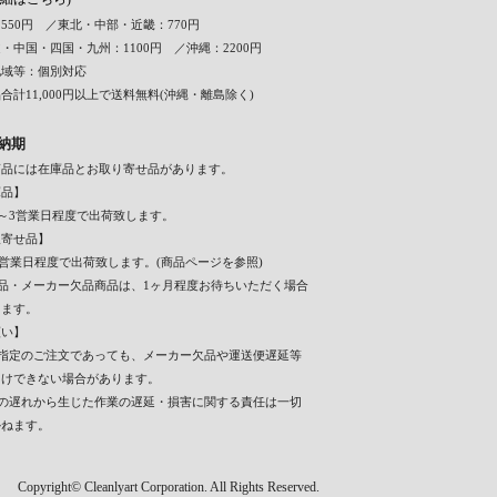
550円 ／東北・中部・近畿：770円
・中国・四国・九州：1100円 ／沖縄：2200円
地域等：個別対応
合計11,000円以上で送料無料(沖縄・離島除く)
納期
商品には在庫品とお取り寄せ品があります。
庫品】
～3営業日程度で出荷致します。
取寄せ品】
7営業日程度で出荷致します。(商品ページを参照)
入品・メーカー欠品商品は、1ヶ月程度お待ちいただく場合
ります。
願い】
日指定のご注文であっても、メーカー欠品や運送便遅延等
届けできない場合があります。
期の遅れから生じた作業の遅延・損害に関する責任は一切
かねます。
Copyright© Cleanlyart Corporation. All Rights Reserved.