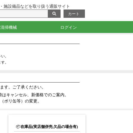
・施設備品などを取り扱う通販サイト
カート
清掃機械
ログイン
・目印
掃除機・バキューム
洗浄機
ポリッシャー
測定機器・光沢計
さい。
ます。
ます。ご了承ください。
時はキャンセル、新価格でのご案内。
（ポリ缶等）の変更。
📦
在庫品(実店舗併売,欠品の場合有)