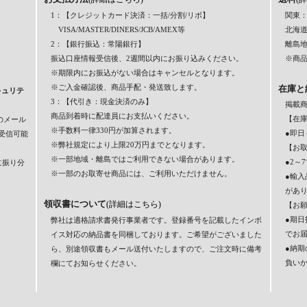
1：【クレジットカード決済：一括/分割/リボ】
関東：
VISA/MASTER/DINERS/JCB/AMEX等
北海道
2：【銀行振込：常陽銀行】
離島
振込口座情報受信後、2週間以内にお振り込みください。
※商品
※期限内にお振込がない場合はキャンセルとなります。
※ご入金確認後、商品手配・発送致します。
在庫と
キュリテ
3：【代引き：現金決済のみ】
掲載
商品到着時に配達員にお支払いください。
【在
のメール
※手数料一律330円が加算されます。
●即日
】を受信可能
※弊社規定により上限20万円までとなります。
【お
※一部地域・離島ではご利用できない場合があります。
●2～
に振り分
※一部のお取寄せ商品には、ご利用いただけません。
●輸
があ
領収書について
(詳細はこちら)
【お
●期
弊社は適格請求書発行事業者です。登録番号を記載したインボ
でお
イス対応の納品書を同梱しております。ご希望がございました
●納
ら、別途領収書もメール送付いたしますので、ご注文時に備考
負い
欄にてお知らせください。