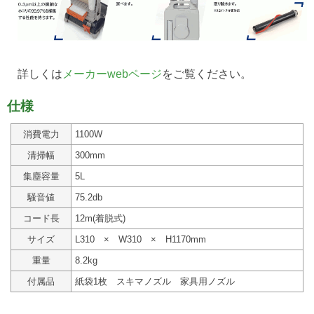
詳しくは
メーカーwebページ
をご覧ください。
仕様
消費電力
1100W
清掃幅
300mm
集塵容量
5L
騒音値
75.2db
コード長
12m(着脱式)
サイズ
L310 × W310 × H1170mm
重量
8.2kg
付属品
紙袋1枚 スキマノズル 家具用ノズル