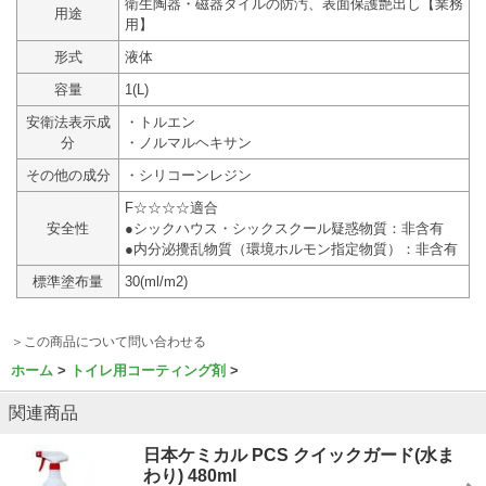
衛生陶器・磁器タイルの防汚、表面保護艶出し【業務
用途
用】
形式
液体
容量
1(L)
安衛法表示成
・トルエン
分
・ノルマルヘキサン
その他の成分
・シリコーンレジン
F☆☆☆☆適合
安全性
●シックハウス・シックスクール疑惑物質：非含有
●内分泌攪乱物質（環境ホルモン指定物質）：非含有
標準塗布量
30(ml/m2)
＞この商品について問い合わせる
ホーム
トイレ用コーティング剤
関連商品
日本ケミカル PCS クイックガード(水ま
わり) 480ml