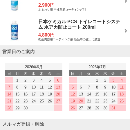
2,900円
水まわり用 中性簡易コーティング剤
日本ケミカル PCS トイレコートシステ
ム 水アカ防止コート 200ml
4,800円
衛生陶器用コーティング剤 新品時の施工に最適
営業日のご案内
2026年6月
2026年7月
日
月
火
水
木
金
土
日
月
火
水
木
金
土
1
2
3
4
5
6
1
2
3
4
7
8
9
10
11
12
13
5
6
7
8
9
10
11
14
15
16
17
18
19
20
12
13
14
15
16
17
18
21
22
23
24
25
26
27
19
20
21
22
23
24
25
28
29
30
26
27
28
29
30
31
メルマガ登録・解除