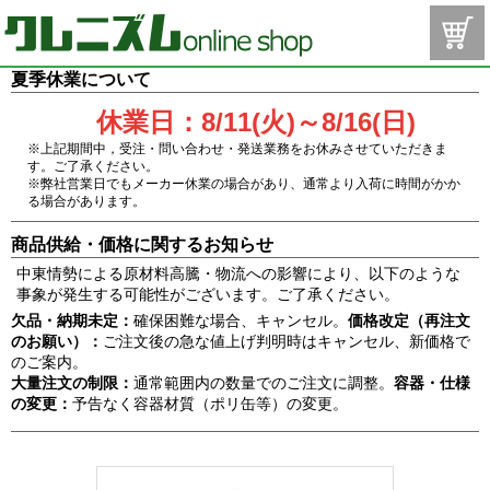
夏季休業について
休業日：8/11(火)～8/16(日)
※上記期間中，受注・問い合わせ・発送業務をお休みさせていただきま
す。ご了承ください。
※弊社営業日でもメーカー休業の場合があり、通常より入荷に時間がかか
る場合があります。
商品供給・価格に関するお知らせ
中東情勢による原材料高騰・物流への影響により、以下のような
事象が発生する可能性がございます。ご了承ください。
欠品・納期未定：
確保困難な場合、キャンセル。
価格改定（再注文
のお願い）：
ご注文後の急な値上げ判明時はキャンセル、新価格で
のご案内。
大量注文の制限：
通常範囲内の数量でのご注文に調整。
容器・仕様
の変更：
予告なく容器材質（ポリ缶等）の変更。