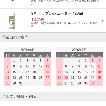
陶器・厨房・シンク等の洗浄用 ポリエステルたわし 樹脂研磨材
入
3M トラブルシューター 420ml
1,440円
頑固汚れ用(アルカリ性) 重度の油汚れ・古いワックスの固着汚れ
等
営業日のご案内
2026年6月
2026年7月
日
月
火
水
木
金
土
日
月
火
水
木
金
土
1
2
3
4
5
6
1
2
3
4
7
8
9
10
11
12
13
5
6
7
8
9
10
11
14
15
16
17
18
19
20
12
13
14
15
16
17
18
21
22
23
24
25
26
27
19
20
21
22
23
24
25
28
29
30
26
27
28
29
30
31
メルマガ登録・解除